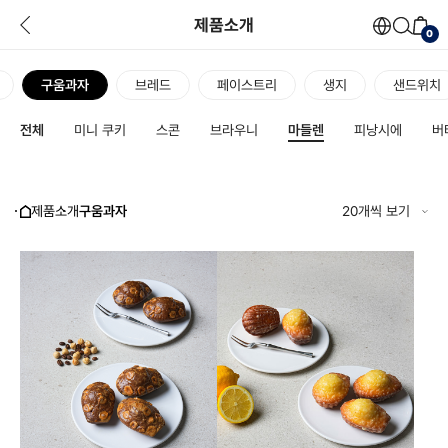
제품소개
0
Powere
구움과자
브레드
페이스트리
생지
샌드위치
전체
미니 쿠키
스콘
브라우니
마들렌
피낭시에
버
제품소개
구움과자
20개씩 보기